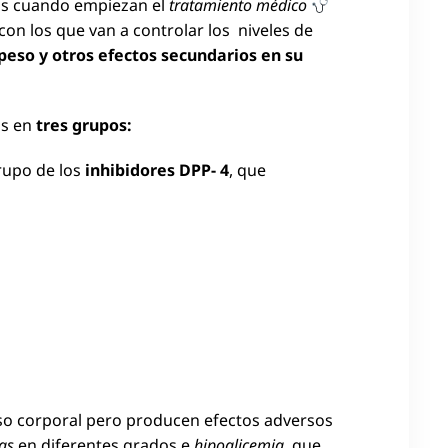
as cuando empiezan el
tratamiento médico
con los que van a controlar los niveles de
 peso y otros efectos secundarios en su
os en
tres grupos:
rupo de los
inhibidores DPP- 4
, que
so corporal pero producen efectos adversos
as
en diferentes grados e
hipoglicemia
, que