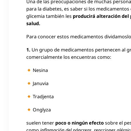
Una de las preocupaciones de muchas person
para la diabetes, es saber si los medicamentos 
glicemia también les
producirá alteración del
salud.
Para conocer estos medicamentos dividamosl
1.
Un grupo de medicamentos pertenecen al g
comercialmente los encuentras como:
Nesina
Januvia
Tradjenta
Onglyza
suelen tener
poco o ningún efecto
sobre el pe
como
inflamación del páncreas
,
reacciones alérgic