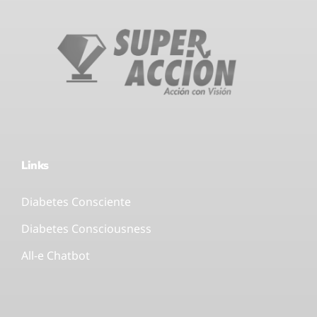
Links
Diabetes Consciente
Diabetes Consciousness
All-e Chatbot