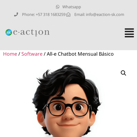
Whatsapp
Phone: +57 318 1683259
Email:
info@eaction-sk.com
Home
/
Software
/ All-e Chatbot Mensual Básico